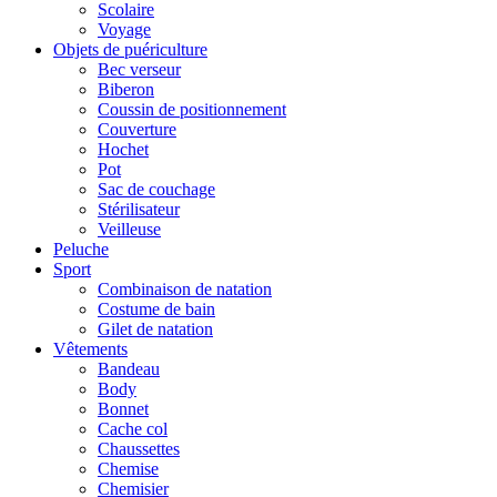
Scolaire
Voyage
Objets de puériculture
Bec verseur
Biberon
Coussin de positionnement
Couverture
Hochet
Pot
Sac de couchage
Stérilisateur
Veilleuse
Peluche
Sport
Combinaison de natation
Costume de bain
Gilet de natation
Vêtements
Bandeau
Body
Bonnet
Cache col
Chaussettes
Chemise
Chemisier