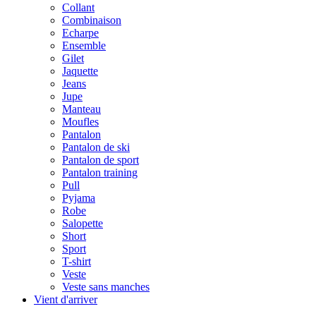
Collant
Combinaison
Echarpe
Ensemble
Gilet
Jaquette
Jeans
Jupe
Manteau
Moufles
Pantalon
Pantalon de ski
Pantalon de sport
Pantalon training
Pull
Pyjama
Robe
Salopette
Short
Sport
T-shirt
Veste
Veste sans manches
Vient d'arriver