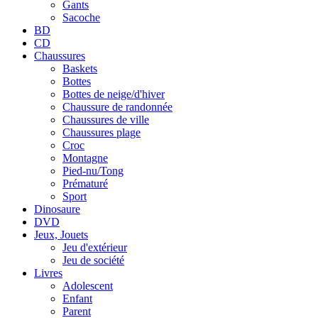
Gants
Sacoche
Mon compte
BD
CD
Chaussures
Baskets
Bottes
Bottes de neige/d'hiver
Chaussure de randonnée
Chaussures de ville
Chaussures plage
Croc
Montagne
Pied-nu/Tong
Prématuré
Sport
Dinosaure
DVD
Jeux, Jouets
Jeu d'extérieur
Jeu de société
Livres
Adolescent
Enfant
Parent