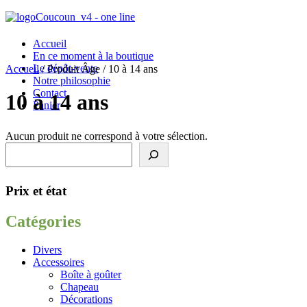
Accueil
En ce moment à la boutique
Le dépôt-vente
Accueil
/ Produit Âge / 10 à 14 ans
Notre philosophie
Contact
10 à 14 ans
Panier
Aucun produit ne correspond à votre sélection.

Rechercher
225 Chêne-Bourg
Prix et état

Catégories
Horaires d’ouverture

Divers
Accessoires
Suivez-nous sur IG
Boîte à goûter
Chapeau

Décorations