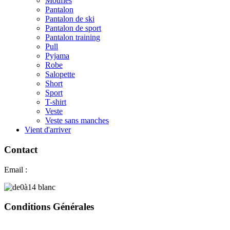
Moufles
Pantalon
Pantalon de ski
Pantalon de sport
Pantalon training
Pull
Pyjama
Robe
Salopette
Short
Sport
T-shirt
Veste
Veste sans manches
Vient d'arriver
Contact
Email :
contact@coucounshop.ch
Conditions Générales
CG Acheter
chez CoucounShop