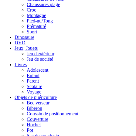
Chaussures plage
Croc
Montagne
Pied-nu/Tong
Prématuré
Sport
Dinosaure
DVD
Jeux, Jouets
Jeu d'extérieur
Jeu de société
Livres
Adolescent
Enfant
Parent
Scolaire
Voyage
Objets de puériculture
Bec verseur
Biberon
Coussin de positionnement
Couverture
Hochet
Pot
Sac de couchage