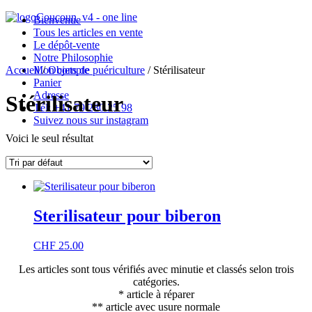
Bienvenue
Tous les articles en vente
Le dépôt-vente
Notre Philosophie
Accueil
Mon compte
/
Objets de puériculture
/ Stérilisateur
Panier
Adresse
Stérilisateur
Tél: +41 79 280 25 98
Suivez nous sur instagram
Voici le seul résultat

Horaires d’ouverture
Sterilisateur pour biberon
CHF
25.00
Les articles sont tous vérifiés avec minutie et classés selon trois
catégories.
* article à réparer
** article avec usure normale