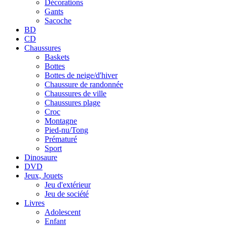
Décorations
Gants
Sacoche
BD
CD
Chaussures
Baskets
Bottes
Bottes de neige/d'hiver
Chaussure de randonnée
Chaussures de ville
Chaussures plage
Croc
Montagne
Pied-nu/Tong
Prématuré
Sport
Dinosaure
DVD
Jeux, Jouets
Jeu d'extérieur
Jeu de société
Livres
Adolescent
Enfant