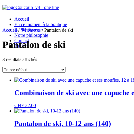
Accueil
En ce moment à la boutique
Le dépôt-vente
Accueil
/
Vêtements
/ Pantalon de ski
Notre philosophie
Contact
Pantalon de ski
Panier
3 résultats affichés

225 Chêne-Bourg

Combinaison de ski avec une capuche et
Horaires d’ouverture
CHF
22.00

Suivez-nous sur IG
Pantalon de ski, 10-12 ans (140)
