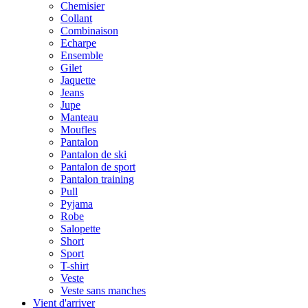
Chemisier
Collant
Combinaison
Echarpe
Ensemble
Gilet
Jaquette
Jeans
Jupe
Manteau
Moufles
Pantalon
Pantalon de ski
Pantalon de sport
Pantalon training
Pull
Pyjama
Robe
Salopette
Short
Sport
T-shirt
Veste
Veste sans manches
Vient d'arriver