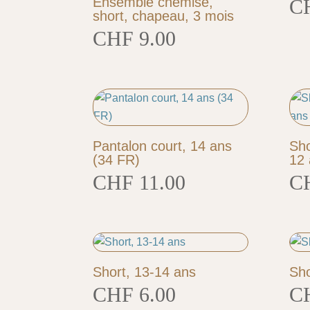
Ensemble chemise,
C
short, chapeau, 3 mois
CHF
9.00
Pantalon court, 14 ans
Sho
(34 FR)
12 
CHF
11.00
C
Short, 13-14 ans
Sho
CHF
6.00
C