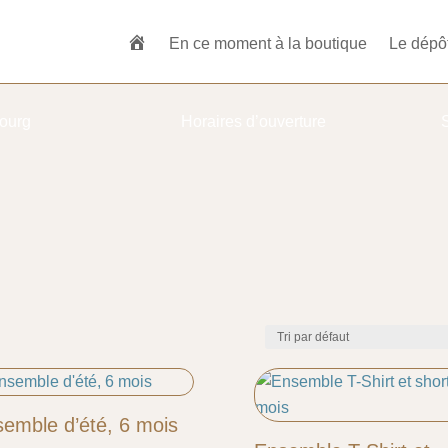
En ce moment à la boutique
Le dépô
ourg
Horaires d’ouverture
emble d’été, 6 mois