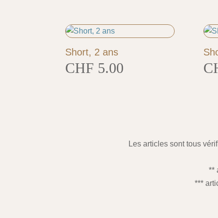
Short, 2 ans
Sho
CHF
5.00
C
Les articles sont tous véri
**
*** art