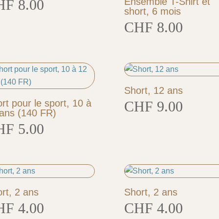
Ensemble T-Shirt et
HF
8.00
short, 6 mois
CHF
8.00
Short, 12 ans
rt pour le sport, 10 à
CHF
9.00
ans (140 FR)
HF
5.00
rt, 2 ans
Short, 2 ans
HF
4.00
CHF
4.00