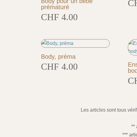
Body pour un bébé
C
prématuré
CHF
4.00
Body, préma
Ens
CHF
4.00
bod
C
Les articles sont tous véri
**
*** art