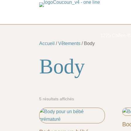
1225 Chêne-B
Accueil
/
Vêtements
/ Body
Body
5 résultats affichés
Bod