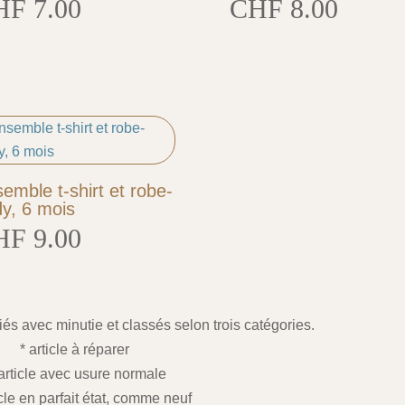
HF
7.00
CHF
8.00
emble t-shirt et robe-
y, 6 mois
HF
9.00
fiés avec minutie et classés selon trois catégories.
* article à réparer
 article avec usure normale
icle en parfait état, comme neuf