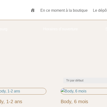
En ce moment à la boutique
Le dépô
ourg
Horaires d’ouverture
y, 1-2 ans
Body, 6 mois