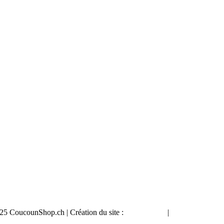
5 CoucounShop.ch | Création du site :
App’n’Web
|
Politique de Conf