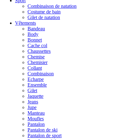
Sport
Combinaison de natation
Costume de bain
Gilet de natation
Vêtements
Bandeau
Body
Bonnet
Cache col
Chaussettes
Chemise
Chemisier
Collant
Combinaison
Echarpe
Ensemble
Gilet
Jaquette
Jeans
Jupe
Manteau
Moufles
Pantalon
Pantalon de ski
Pantalon de sport