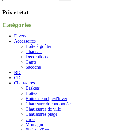
Mon compte
Prix et état
Catégories
Divers
Accessoires
Boîte à goûter
Chapeau
Décorations
Gants
Sacoche
BD
CD
Chaussures
Baskets
Bottes
Bottes de neige/d'hiver
Chaussure de randonnée
Chaussures de ville
Chaussures plage
Croc
Montagne
Pied-nu/Tong