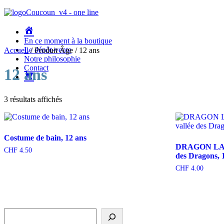
En ce moment à la boutique
Le dépôt-vente
Accueil
/ Produit Âge / 12 ans
Notre philosophie
Contact
12 ans
3 résultats affichés

225 Chêne-Bourg
Costume de bain, 12 ans

DRAGON LAND,
CHF
4.50
des Dragons, 
Horaires d’ouverture
CHF
4.00

Suivez-nous sur IG
Rechercher
