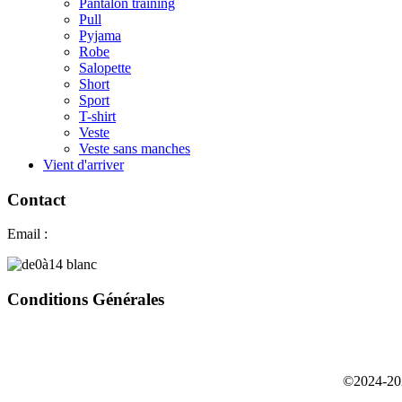
Pantalon training
Pull
Pyjama
Robe
Salopette
Short
Sport
T-shirt
Veste
Veste sans manches
Vient d'arriver
Contact
Email :
contact@coucounshop.ch
Conditions Générales
CG Acheter
chez CoucounShop
CG Dépôt-Vente
chez CoucounShop
©2024-202