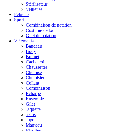
Stérilisateur
Veilleuse
Peluche
Sport
Combinaison de natation
Costume de bain
Gilet de natation
Vêtements
Bandeau
Body
Bonnet
Cache col
Chaussettes
Chemise
Chemisier
Collant
Combinaison
Echarpe
Ensemble
Gilet
Jaquette
Jeans
Jupe
Manteau
Moufles