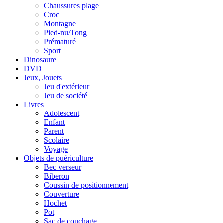
Chaussures plage
Croc
Montagne
Pied-nu/Tong
Prématuré
Sport
Dinosaure
DVD
Jeux, Jouets
Jeu d'extérieur
Jeu de société
Livres
Adolescent
Enfant
Parent
Scolaire
Voyage
Objets de puériculture
Bec verseur
Biberon
Coussin de positionnement
Couverture
Hochet
Pot
Sac de couchage