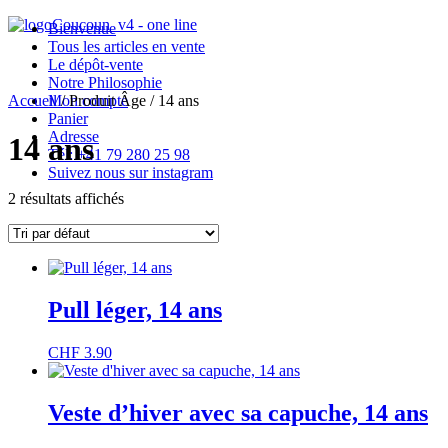
Bienvenue
Tous les articles en vente
Le dépôt-vente
Notre Philosophie
Accueil
Mon compte
/ Produit Âge / 14 ans
Panier
Adresse
14 ans
Tél: +41 79 280 25 98
Suivez nous sur instagram
2 résultats affichés

Horaires d’ouverture
Pull léger, 14 ans
CHF
3.90
Veste d’hiver avec sa capuche, 14 ans