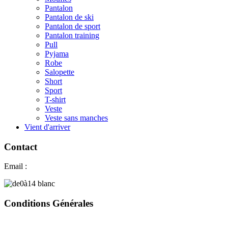
Pantalon
Pantalon de ski
Pantalon de sport
Pantalon training
Pull
Pyjama
Robe
Salopette
Short
Sport
T-shirt
Veste
Veste sans manches
Vient d'arriver
Contact
Email :
contact@coucounshop.ch
Conditions Générales
CG Acheter
chez CoucounShop