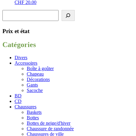
CHF
20.00
Rechercher
Prix et état
Catégories
Divers
Accessoires
Boîte à goûter
Chapeau
Décorations
Gants
Sacoche
BD
CD
Chaussures
Baskets
Bottes
Bottes de neige/d'hiver
Chaussure de randonnée
Chaussures de ville