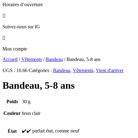
Horaires d’ouverture

Suivez-nous sur IG

Mon compte
Accueil
/
Vêtements
/
Bandeau
/ Bandeau, 5-8 ans
UGS :
10.66
Catégories :
Bandeau
,
Vêtements
,
Vient d'arriver
Bandeau, 5-8 ans
Poids
30 g
Couleur
brun clair
✔️✔️ parfait état, comme neuf
État