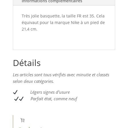
Informations complémentaires
v
e
:
Très jolie basquette, la taille FR est 35. Cela
équivaut pour la marque Nike à un pied de
21,4 cm.
Détails
Les articles sont tous vérifiés avec minutie et classés
selon deux catégories.
L
égers signes d’usure
Parfait état, comme neuf