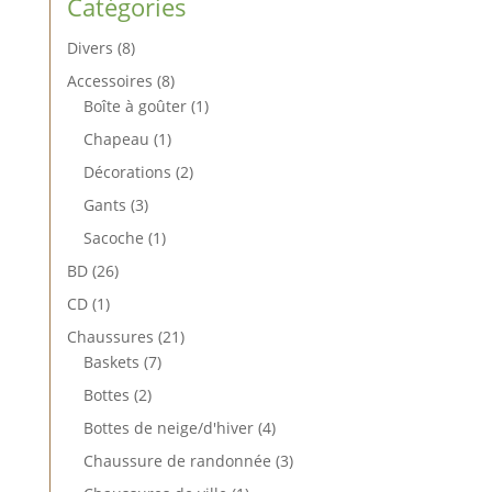
Catégories
8
Divers
8
produits
8
Accessoires
8
produits
1
Boîte à goûter
1
produit
1
Chapeau
1
produit
2
Décorations
2
produits
3
Gants
3
produits
1
Sacoche
1
produit
26
BD
26
produits
1
CD
1
produit
21
Chaussures
21
7
produits
Baskets
7
produits
2
Bottes
2
produits
4
Bottes de neige/d'hiver
4
produits
3
Chaussure de randonnée
3
produits