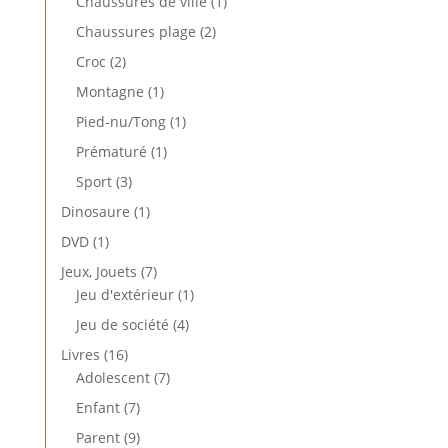
1
Chaussures de ville
1
produit
2
Chaussures plage
2
produits
2
Croc
2
produits
1
Montagne
1
produit
1
Pied-nu/Tong
1
produit
1
Prématuré
1
produit
3
Sport
3
produits
1
Dinosaure
1
produit
1
DVD
1
produit
7
Jeux, Jouets
7
produits
1
Jeu d'extérieur
1
produit
4
Jeu de société
4
produits
16
Livres
16
produits
7
Adolescent
7
produits
7
Enfant
7
produits
9
Parent
9