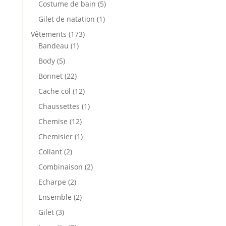
5
Costume de bain
5
produits
1
Gilet de natation
1
produit
173
Vêtements
173
1
produits
Bandeau
1
produit
5
Body
5
produits
22
Bonnet
22
produits
12
Cache col
12
produits
1
Chaussettes
1
produit
12
Chemise
12
produits
1
Chemisier
1
produit
2
Collant
2
produits
2
Combinaison
2
produits
2
Echarpe
2
produits
2
Ensemble
2
produits
3
Gilet
3
produits