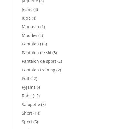
8
Jaquette
8
produits
4
Jeans
4
produits
4
Jupe
4
produits
1
Manteau
1
produit
2
Moufles
2
produits
16
Pantalon
16
produits
3
Pantalon de ski
3
produits
2
Pantalon de sport
2
produits
2
Pantalon training
2
produits
22
Pull
22
produits
4
Pyjama
4
produits
15
Robe
15
produits
6
Salopette
6
produits
14
Short
14
produits
5
Sport
5
produits