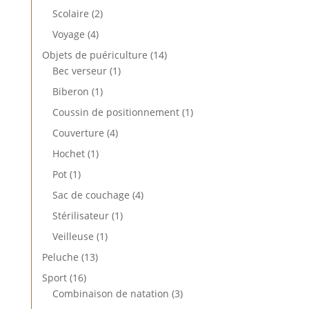
produits
2
Scolaire
2
produits
4
Voyage
4
produits
14
Objets de puériculture
14
1
produits
Bec verseur
1
produit
1
Biberon
1
produit
1
Coussin de positionnement
1
produit
4
Couverture
4
produits
1
Hochet
1
produit
1
Pot
1
produit
4
Sac de couchage
4
produits
1
Stérilisateur
1
produit
1
Veilleuse
1
produit
13
Peluche
13
produits
16
Sport
16
produits
3
Combinaison de natation
3
produits