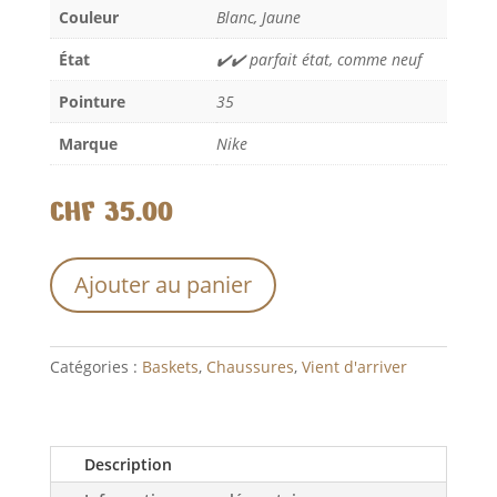
Couleur
Blanc, Jaune
État
✔️✔️ parfait état, comme neuf
Pointure
35
Marque
Nike
CHF
35.00
A
Ajouter au panier
l
t
e
Catégories :
Baskets
,
Chaussures
,
Vient d'arriver
r
n
a
t
Description
i