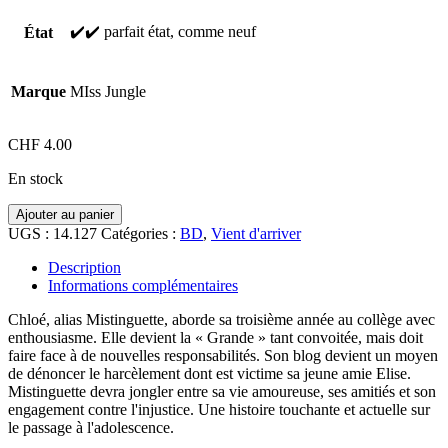
✔️✔️ parfait état, comme neuf
État
Marque
MIss Jungle
CHF
4.00
En stock
quantité
Ajouter au panier
de
UGS :
14.127
Catégories :
BD
,
Vient d'arriver
BD,
Mistinguette,
Description
LA
Informations complémentaires
REINE
DU
Chloé, alias Mistinguette, aborde sa troisième année au collège avec
COLLEGE,
enthousiasme. Elle devient la « Grande » tant convoitée, mais doit
9-
faire face à de nouvelles responsabilités. Son blog devient un moyen
12
de dénoncer le harcèlement dont est victime sa jeune amie Elise.
ans
Mistinguette devra jongler entre sa vie amoureuse, ses amitiés et son
engagement contre l'injustice. Une histoire touchante et actuelle sur
le passage à l'adolescence.