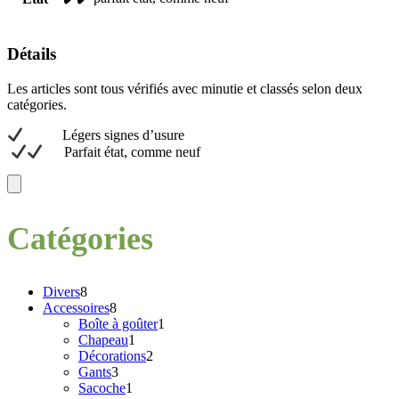
Détails
Les articles sont tous vérifiés avec minutie et classés selon deux
catégories.
L
égers signes d’usure
Parfait état, comme neuf
Catégories
8
Divers
8
produits
8
Accessoires
8
produits
1
Boîte à goûter
1
1
produit
Chapeau
1
produit
2
Décorations
2
3
produits
Gants
3
produits
1
Sacoche
1