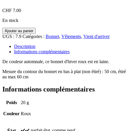
CHF
7.00
En stock
quantité
Ajouter au panier
de
UGS :
7.9
Catégories :
Bonnet
,
Vêtements
,
Vient d'arriver
Bonnet
d'hiver
Description
Informations complémentaires
De couleur automnale, ce bonnet d'hiver roux est en laine.
Mesure du contour du bonnet en bas à plat (non étiré) : 50 cm, étiré
au max 60 cm
Informations complémentaires
Poids
20 g
Couleur
Roux
✔️✔️ parfait état, comme neuf
État