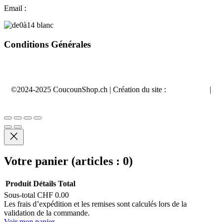
Email :
contact@coucounshop.ch
Conditions Générales
CG Acheter
chez CoucounShop
CG Dépôt-Vente
chez CoucounShop
©2024-2025 CoucounShop.ch | Création du site :
App’n’Web
|
Politique de Confidentialité
Votre panier
(articles : 0)
Produit
Détails
Total
Sous-total
CHF 0.00
Produits
Les frais d’expédition et les remises sont calculés lors de la
validation de la commande.
dans
Voir mon panier