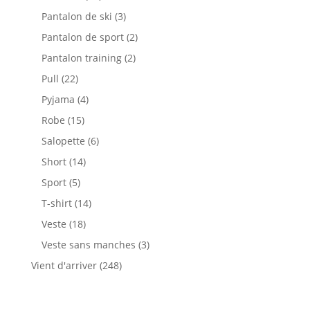
produits
3
Pantalon de ski
3
produits
2
Pantalon de sport
2
produits
2
Pantalon training
2
produits
22
Pull
22
produits
4
Pyjama
4
produits
15
Robe
15
produits
6
Salopette
6
produits
14
Short
14
produits
5
Sport
5
produits
14
T-shirt
14
produits
18
Veste
18
produits
3
Veste sans manches
3
produits
248
Vient d'arriver
248
produits