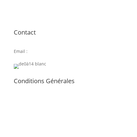
Contact
Email :
contact@coucounshop.ch
Conditions Générales
CG Acheter
chez CoucounShop
CG Dépôt-Vente
chez CoucounShop