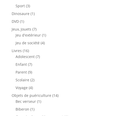
produit
3
Sport
3
produits
1
Dinosaure
1
produit
1
DVD
1
produit
7
Jeux, Jouets
7
produits
1
Jeu d'extérieur
1
produit
4
Jeu de société
4
produits
16
Livres
16
produits
7
Adolescent
7
produits
7
Enfant
7
produits
9
Parent
9
produits
2
Scolaire
2
produits
4
Voyage
4
produits
14
Objets de puériculture
14
1
produits
Bec verseur
1
produit
1
Biberon
1
produit