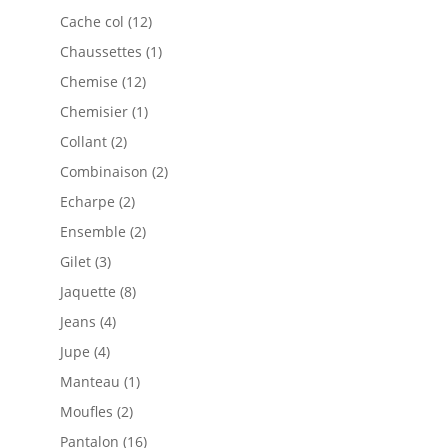
produits
12
Cache col
12
produits
1
Chaussettes
1
produit
12
Chemise
12
produits
1
Chemisier
1
produit
2
Collant
2
produits
2
Combinaison
2
produits
2
Echarpe
2
produits
2
Ensemble
2
produits
3
Gilet
3
produits
8
Jaquette
8
produits
4
Jeans
4
produits
4
Jupe
4
produits
1
Manteau
1
produit
2
Moufles
2
produits
16
Pantalon
16