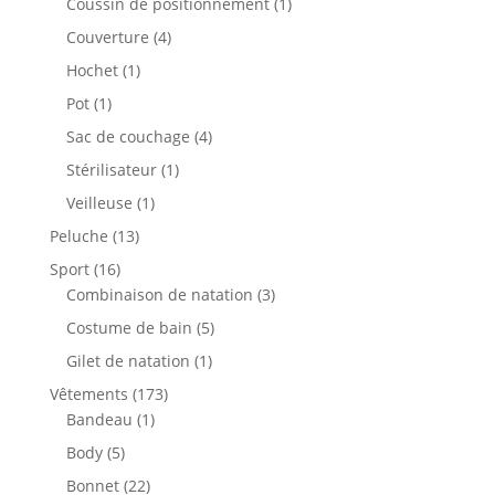
1
Coussin de positionnement
1
produit
4
Couverture
4
produits
1
Hochet
1
produit
1
Pot
1
produit
4
Sac de couchage
4
produits
1
Stérilisateur
1
produit
1
Veilleuse
1
produit
13
Peluche
13
produits
16
Sport
16
produits
3
Combinaison de natation
3
produits
5
Costume de bain
5
produits
1
Gilet de natation
1
produit
173
Vêtements
173
1
produits
Bandeau
1
produit
5
Body
5
produits
22
Bonnet
22