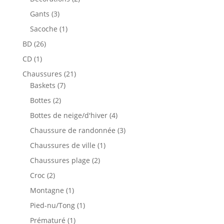
produits
3
Gants
3
produits
1
Sacoche
1
produit
26
BD
26
produits
1
CD
1
produit
21
Chaussures
21
7
produits
Baskets
7
produits
2
Bottes
2
produits
4
Bottes de neige/d'hiver
4
produits
3
Chaussure de randonnée
3
produits
1
Chaussures de ville
1
produit
2
Chaussures plage
2
produits
2
Croc
2
produits
1
Montagne
1
produit
1
Pied-nu/Tong
1
produit
1
Prématuré
1