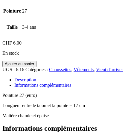
Pointure
27
Taille
3-4 ans
CHF
6.00
En stock
quantité
Ajouter au panier
de
UGS :
6.16
Catégories :
Chaussettes
,
Vêtements
,
Vient d'arriver
Chaussette,
3-
Description
4
Informations complémentaires
ans
Pointure 27 (euro)
Longueur entre le talon et la pointe = 17 cm
Matière chaude et épaise
Informations complémentaires