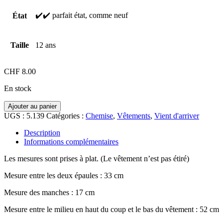
✔️✔️ parfait état, comme neuf
État
Taille
12 ans
CHF
8.00
En stock
quantité
Ajouter au panier
de
UGS :
5.139
Catégories :
Chemise
,
Vêtements
,
Vient d'arriver
Chemise
manche
Description
courte,
Informations complémentaires
12
ans
Les mesures sont prises à plat. (Le vêtement n’est pas étiré)
Mesure entre les deux épaules : 33 cm
Mesure des manches : 17 cm
Mesure entre le milieu en haut du coup et le bas du vêtement : 52 cm