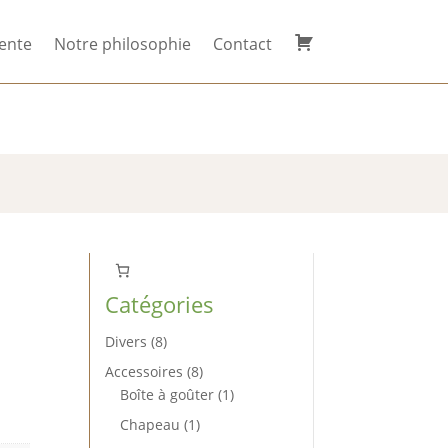
ente
Notre philosophie
Contact
ivez-nous sur
Mon
compte
Catégories
8
Divers
8
produits
8
Accessoires
8
produits
1
Boîte à goûter
1
produit
1
Chapeau
1
produit