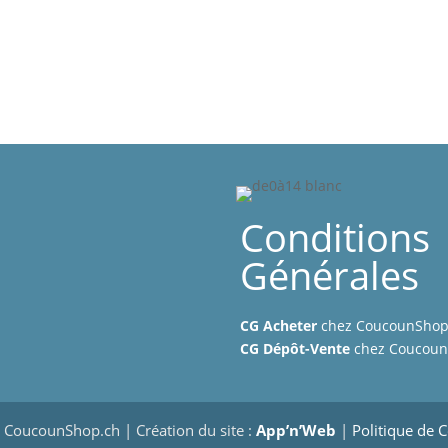
Conditions
Générales
CG Acheter
chez CoucounSho
CG Dépôt-Vente
chez Coucou
CoucounShop.ch | Création du site :
App’n’Web
|
Politique de C