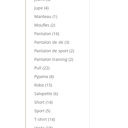
produits
4
Jupe
4
produits
1
Manteau
1
produit
2
Moufles
2
produits
16
Pantalon
16
produits
3
Pantalon de ski
3
produits
2
Pantalon de sport
2
produits
2
Pantalon training
2
produits
22
Pull
22
produits
4
Pyjama
4
produits
15
Robe
15
produits
6
Salopette
6
produits
14
Short
14
produits
5
Sport
5
produits
14
T-shirt
14
produits
18
Veste
18