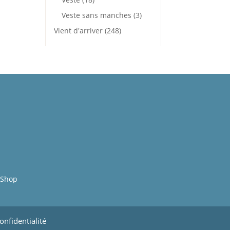
produits
3
Veste sans manches
3
produits
248
Vient d'arriver
248
produits
p
nShop
onfidentialité