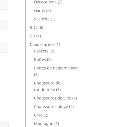
2
Décorations
2
produits
3
Gants
3
produits
1
Sacoche
1
produit
26
BD
26
produits
1
CD
1
produit
21
Chaussures
21
7
produits
Baskets
7
produits
2
Bottes
2
produits
Bottes de neige/d'hiver
4
4
produits
Chaussure de
3
randonnée
3
produits
1
Chaussures de ville
1
produit
2
Chaussures plage
2
produits
2
Croc
2
produits
1
Montagne
1