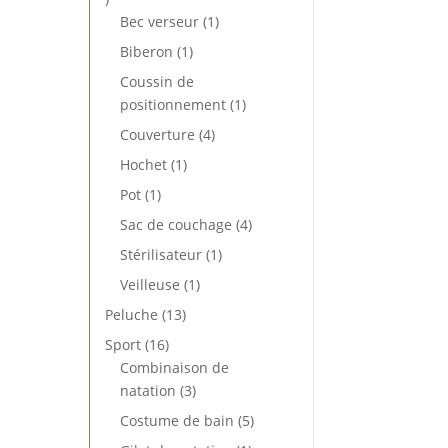
produits
1
Bec verseur
1
produit
1
Biberon
1
produit
Coussin de
1
positionnement
1
produit
4
Couverture
4
produits
1
Hochet
1
produit
1
Pot
1
produit
4
Sac de couchage
4
produits
1
Stérilisateur
1
produit
1
Veilleuse
1
produit
13
Peluche
13
produits
16
Sport
16
produits
Combinaison de
3
natation
3
produits
5
Costume de bain
5
produits