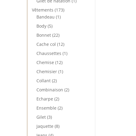
1
Gilet de natation
1
produit
173
Vêtements
173
1
produits
Bandeau
1
produit
5
Body
5
produits
22
Bonnet
22
produits
12
Cache col
12
produits
1
Chaussettes
1
produit
12
Chemise
12
produits
1
Chemisier
1
produit
2
Collant
2
produits
2
Combinaison
2
produits
2
Echarpe
2
produits
2
Ensemble
2
produits
3
Gilet
3
produits
8
Jaquette
8
produits
4
Jeans
4