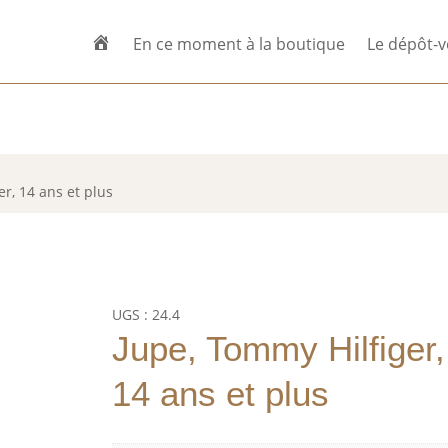
En ce moment à la boutique
Le dépôt-v
ne-Bourg
Horaires d’ouverture
Su
IG
er, 14 ans et plus
UGS :
24.4
Jupe, Tommy Hilfiger,
14 ans et plus