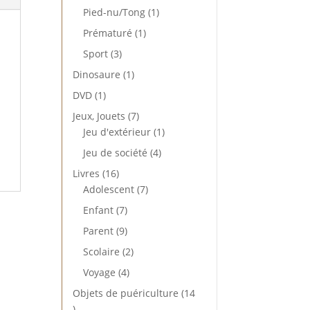
produit
1
Pied-nu/Tong
1
produit
1
Prématuré
1
produit
3
Sport
3
produits
1
Dinosaure
1
produit
1
DVD
1
produit
7
Jeux, Jouets
7
produits
1
Jeu d'extérieur
1
produit
4
Jeu de société
4
produits
16
Livres
16
produits
7
Adolescent
7
produits
7
Enfant
7
produits
9
Parent
9
produits
2
Scolaire
2
produits
4
Voyage
4
produits
Objets de puériculture
14
14