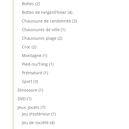
produits
2
Bottes
2
produits
4
Bottes de neige/d'hiver
4
produits
3
Chaussure de randonnée
3
produits
1
Chaussures de ville
1
produit
2
Chaussures plage
2
produits
2
Croc
2
produits
1
Montagne
1
produit
1
Pied-nu/Tong
1
produit
1
Prématuré
1
produit
3
Sport
3
produits
1
Dinosaure
1
produit
1
DVD
1
produit
7
Jeux, Jouets
7
produits
1
Jeu d'extérieur
1
produit
4
Jeu de société
4
produits