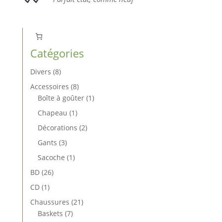
Catégories
8
Divers
8
produits
8
Accessoires
8
produits
1
Boîte à goûter
1
produit
1
Chapeau
1
produit
2
Décorations
2
produits
3
Gants
3
produits
1
Sacoche
1
produit
26
BD
26
produits
1
CD
1
produit
21
Chaussures
21
7
produits
Baskets
7