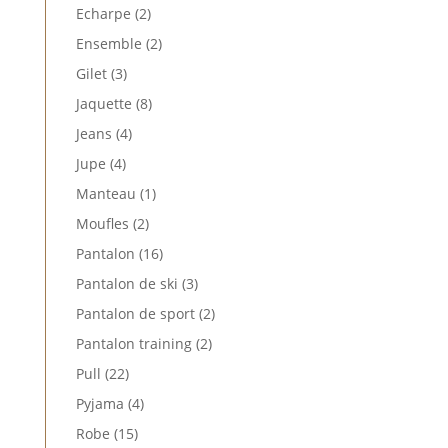
produits
2
Echarpe
2
produits
2
Ensemble
2
produits
3
Gilet
3
produits
8
Jaquette
8
produits
4
Jeans
4
produits
4
Jupe
4
produits
1
Manteau
1
produit
2
Moufles
2
produits
16
Pantalon
16
produits
3
Pantalon de ski
3
produits
2
Pantalon de sport
2
produits
2
Pantalon training
2
produits
22
Pull
22
produits
4
Pyjama
4
produits
15
Robe
15