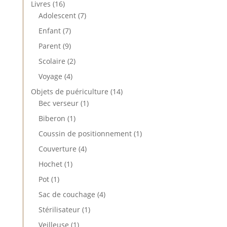
16
Livres
16
produits
7
Adolescent
7
produits
7
Enfant
7
produits
9
Parent
9
produits
2
Scolaire
2
produits
4
Voyage
4
produits
14
Objets de puériculture
14
1
produits
Bec verseur
1
produit
1
Biberon
1
produit
1
Coussin de positionnement
1
produit
4
Couverture
4
produits
1
Hochet
1
produit
1
Pot
1
produit
4
Sac de couchage
4
produits
1
Stérilisateur
1
produit
1
Veilleuse
1