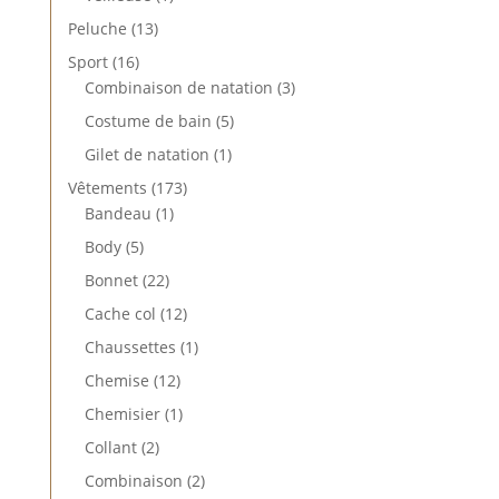
produit
13
Peluche
13
produits
16
Sport
16
produits
3
Combinaison de natation
3
produits
5
Costume de bain
5
produits
1
Gilet de natation
1
produit
173
Vêtements
173
1
produits
Bandeau
1
produit
5
Body
5
produits
22
Bonnet
22
produits
12
Cache col
12
produits
1
Chaussettes
1
produit
12
Chemise
12
produits
1
Chemisier
1
produit
2
Collant
2
produits
2
Combinaison
2