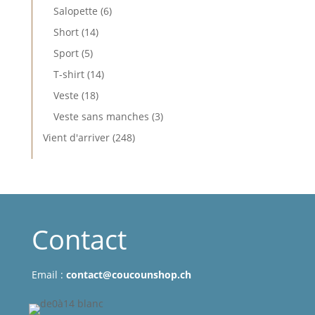
produits
6
Salopette
6
produits
14
Short
14
produits
5
Sport
5
produits
14
T-shirt
14
produits
18
Veste
18
produits
3
Veste sans manches
3
produits
248
Vient d'arriver
248
produits
Contact
Email :
contact@coucounshop.ch