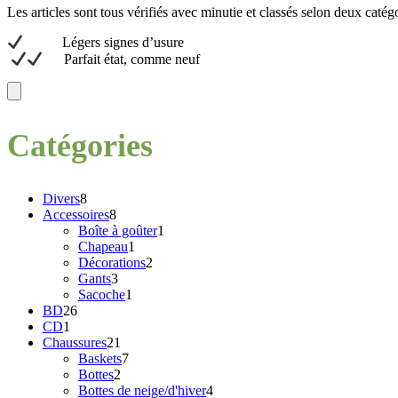
Les articles sont tous vérifiés avec minutie et classés selon deux catégo
L
égers signes d’usure
Parfait état, comme neuf
Catégories
8
Divers
8
produits
8
Accessoires
8
produits
1
Boîte à goûter
1
1
produit
Chapeau
1
produit
2
Décorations
2
3
produits
Gants
3
produits
1
Sacoche
1
26
produit
BD
26
1
produits
CD
1
produit
21
Chaussures
21
produits
7
Baskets
7
2
produits
Bottes
2
produits
4
Bottes de neige/d'hiver
4