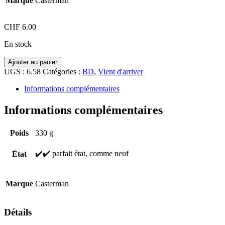
Marque
Casterman
CHF
6.00
En stock
quantité
Ajouter au panier
de
UGS :
6.58
Catégories :
BD
,
Vient d'arriver
LES
AVENTURES
Informations complémentaires
DE
TINTIN,
Informations complémentaires
Au
pays
Poids
330 g
des
soviets,
Casterman
✔️✔️ parfait état, comme neuf
État
Marque
Casterman
Détails