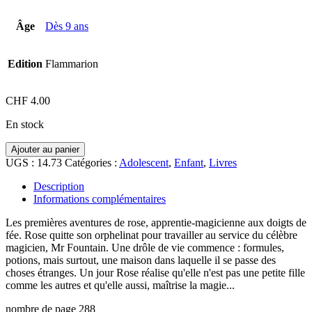
Âge
Dès 9 ans
Edition
Flammarion
CHF
4.00
En stock
quantité
Ajouter au panier
de
UGS :
14.73
Catégories :
Adolescent
,
Enfant
,
Livres
Livre,
Rose
Description
et
Informations complémentaires
la
maison
Les premières aventures de rose, apprentie-magicienne aux doigts de
magique,
fée. Rose quitte son orphelinat pour travailler au service du célèbre
dès
magicien, Mr Fountain. Une drôle de vie commence : formules,
9
potions, mais surtout, une maison dans laquelle il se passe des
ans
choses étranges. Un jour Rose réalise qu'elle n'est pas une petite fille
comme les autres et qu'elle aussi, maîtrise la magie...
nombre de page 288