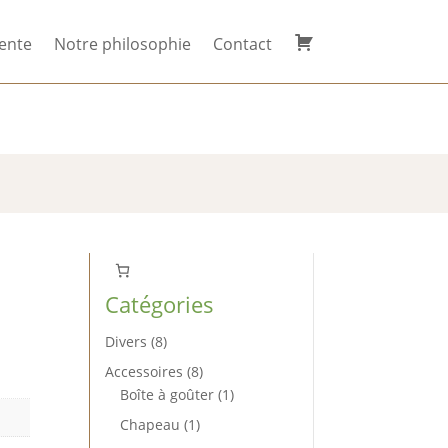
ente
Notre philosophie
Contact
ivez-nous sur
Mon
compte
Catégories
8
Divers
8
produits
8
Accessoires
8
produits
1
Boîte à goûter
1
produit
1
Chapeau
1
produit