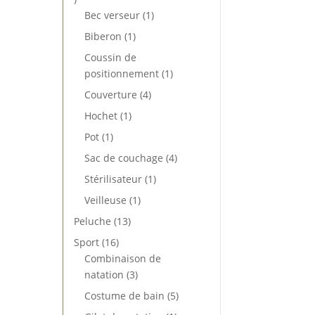
produits
1
Bec verseur
1
produit
1
Biberon
1
produit
Coussin de
1
positionnement
1
produit
4
Couverture
4
produits
1
Hochet
1
produit
1
Pot
1
produit
4
Sac de couchage
4
produits
1
Stérilisateur
1
produit
1
Veilleuse
1
produit
13
Peluche
13
produits
16
Sport
16
produits
Combinaison de
3
natation
3
produits
5
Costume de bain
5
produits