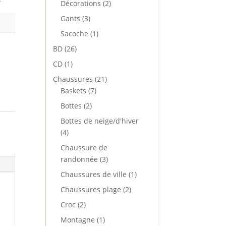
2
Décorations
2
produits
3
Gants
3
produits
1
Sacoche
1
produit
26
BD
26
produits
1
CD
1
produit
21
Chaussures
21
7
produits
Baskets
7
produits
2
Bottes
2
produits
Bottes de neige/d'hiver
4
4
produits
Chaussure de
3
randonnée
3
produits
1
Chaussures de ville
1
produit
2
Chaussures plage
2
produits
2
Croc
2
produits
1
Montagne
1