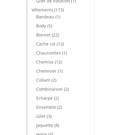
1
Gilet de natation
1
produit
173
Vêtements
173
1
produits
Bandeau
1
produit
5
Body
5
produits
22
Bonnet
22
produits
12
Cache col
12
produits
1
Chaussettes
1
produit
12
Chemise
12
produits
1
Chemisier
1
produit
2
Collant
2
produits
2
Combinaison
2
produits
2
Echarpe
2
produits
2
Ensemble
2
produits
3
Gilet
3
produits
8
Jaquette
8
produits
4
Jeans
4