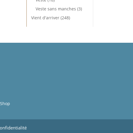
produits
3
Veste sans manches
3
produits
248
Vient d'arriver
248
produits
p
nShop
onfidentialité