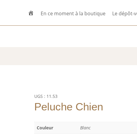
En ce moment à la boutique
Le dépôt-v
ne-Bourg
Horaires d’ouverture
Su
IG
UGS :
11.53
Peluche Chien
Couleur
Blanc