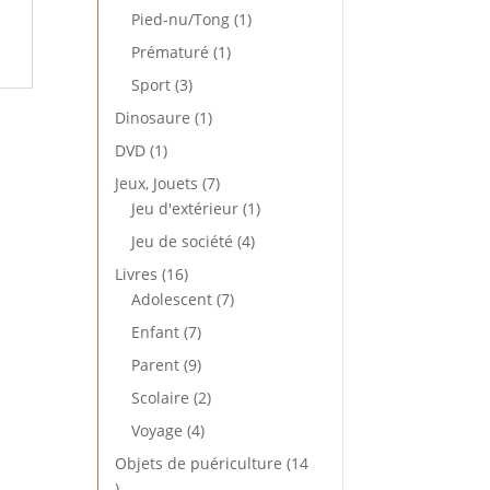
produit
1
Pied-nu/Tong
1
produit
1
Prématuré
1
produit
3
Sport
3
produits
1
Dinosaure
1
produit
1
DVD
1
produit
7
Jeux, Jouets
7
produits
1
Jeu d'extérieur
1
produit
4
Jeu de société
4
produits
16
Livres
16
produits
7
Adolescent
7
produits
7
Enfant
7
produits
9
Parent
9
produits
2
Scolaire
2
produits
4
Voyage
4
produits
Objets de puériculture
14
14