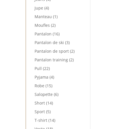
produits
4
Jupe
4
produits
1
Manteau
1
produit
2
Moufles
2
produits
16
Pantalon
16
produits
3
Pantalon de ski
3
produits
2
Pantalon de sport
2
produits
2
Pantalon training
2
produits
22
Pull
22
produits
4
Pyjama
4
produits
15
Robe
15
produits
6
Salopette
6
produits
14
Short
14
produits
5
Sport
5
produits
14
T-shirt
14
produits
18
Veste
18