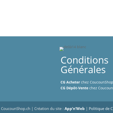
Conditions
Générales
CG Acheter
chez CoucounSho
CG Dépôt-Vente
chez Coucou
CoucounShop.ch | Création du site :
App’n’Web
|
Politique de C