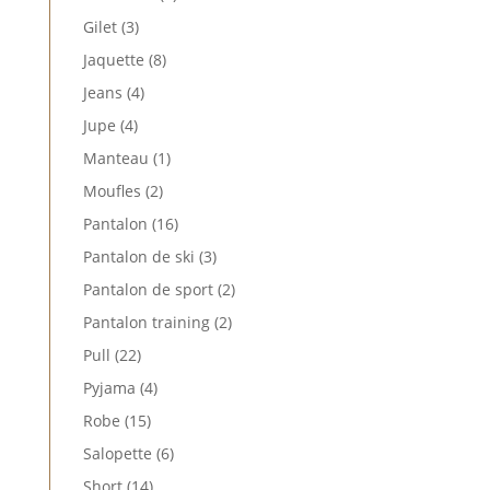
produits
3
Gilet
3
produits
8
Jaquette
8
produits
4
Jeans
4
produits
4
Jupe
4
produits
1
Manteau
1
produit
2
Moufles
2
produits
16
Pantalon
16
produits
3
Pantalon de ski
3
produits
2
Pantalon de sport
2
produits
2
Pantalon training
2
produits
22
Pull
22
produits
4
Pyjama
4
produits
15
Robe
15
produits
6
Salopette
6
produits
14
Short
14