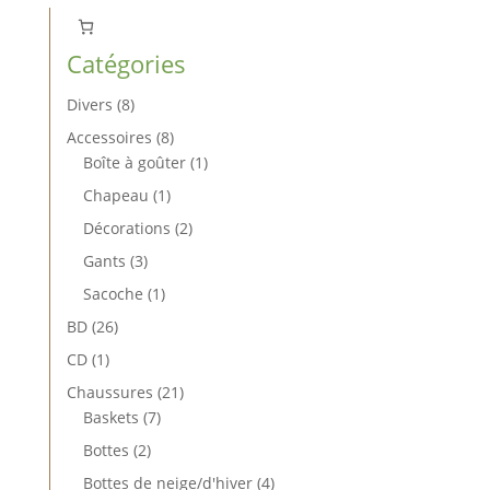
Catégories
8
Divers
8
produits
8
Accessoires
8
produits
1
Boîte à goûter
1
produit
1
Chapeau
1
produit
2
Décorations
2
produits
3
Gants
3
produits
1
Sacoche
1
produit
26
BD
26
produits
1
CD
1
produit
21
Chaussures
21
7
produits
Baskets
7
produits
2
Bottes
2
produits
4
Bottes de neige/d'hiver
4