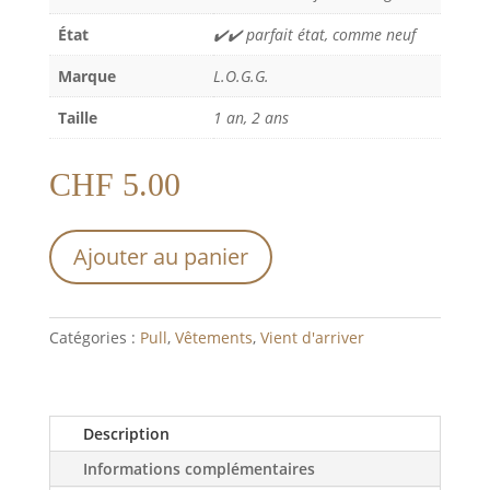
État
✔️✔️ parfait état, comme neuf
Marque
L.O.G.G.
Taille
1 an, 2 ans
CHF
5.00
Ajouter au panier
Catégories :
Pull
,
Vêtements
,
Vient d'arriver
Description
Informations complémentaires