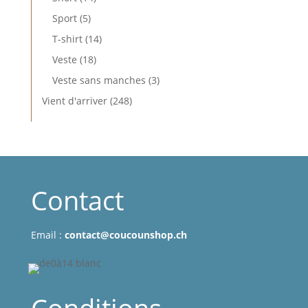
produits
5
Sport
5
produits
14
T-shirt
14
produits
18
Veste
18
produits
3
Veste sans manches
3
produits
248
Vient d'arriver
248
produits
Contact
Email :
contact@coucounshop.ch