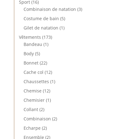
16
Sport
16
produits
3
Combinaison de natation
3
produits
5
Costume de bain
5
produits
1
Gilet de natation
1
produit
173
Vêtements
173
1
produits
Bandeau
1
produit
5
Body
5
produits
22
Bonnet
22
produits
12
Cache col
12
produits
1
Chaussettes
1
produit
12
Chemise
12
produits
1
Chemisier
1
produit
2
Collant
2
produits
2
Combinaison
2
produits
2
Echarpe
2
produits
2
Ensemble
2