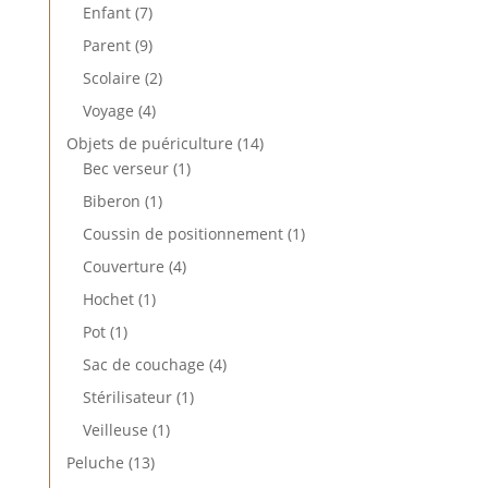
produits
7
Enfant
7
produits
9
Parent
9
produits
2
Scolaire
2
produits
4
Voyage
4
produits
14
Objets de puériculture
14
1
produits
Bec verseur
1
produit
1
Biberon
1
produit
1
Coussin de positionnement
1
produit
4
Couverture
4
produits
1
Hochet
1
produit
1
Pot
1
produit
4
Sac de couchage
4
produits
1
Stérilisateur
1
produit
1
Veilleuse
1
produit
13
Peluche
13
produits