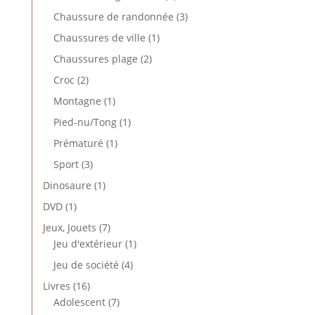
produits
3
Chaussure de randonnée
3
produits
1
Chaussures de ville
1
produit
2
Chaussures plage
2
produits
2
Croc
2
produits
1
Montagne
1
produit
1
Pied-nu/Tong
1
produit
1
Prématuré
1
produit
3
Sport
3
produits
1
Dinosaure
1
produit
1
DVD
1
produit
7
Jeux, Jouets
7
produits
1
Jeu d'extérieur
1
produit
4
Jeu de société
4
produits
16
Livres
16
produits
7
Adolescent
7