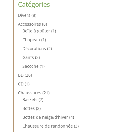
Catégories
8
Divers
8
produits
8
Accessoires
8
produits
1
Boîte à goûter
1
produit
1
Chapeau
1
produit
2
Décorations
2
produits
3
Gants
3
produits
1
Sacoche
1
produit
26
BD
26
produits
1
CD
1
produit
21
Chaussures
21
7
produits
Baskets
7
produits
2
Bottes
2
produits
4
Bottes de neige/d'hiver
4
produits
3
Chaussure de randonnée
3