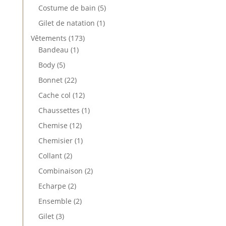
produits
5
Costume de bain
5
produits
1
Gilet de natation
1
produit
173
Vêtements
173
1
produits
Bandeau
1
produit
5
Body
5
produits
22
Bonnet
22
produits
12
Cache col
12
produits
1
Chaussettes
1
produit
12
Chemise
12
produits
1
Chemisier
1
produit
2
Collant
2
produits
2
Combinaison
2
produits
2
Echarpe
2
produits
2
Ensemble
2
produits
3
Gilet
3