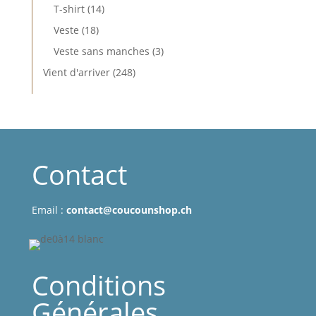
produits
14
T-shirt
14
produits
18
Veste
18
produits
3
Veste sans manches
3
produits
248
Vient d'arriver
248
produits
Contact
Email :
contact@coucounshop.ch
Conditions
Générales