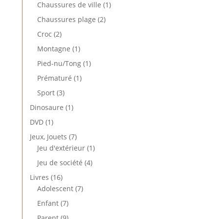
produits
1
Chaussures de ville
1
produit
2
Chaussures plage
2
produits
2
Croc
2
produits
1
Montagne
1
produit
1
Pied-nu/Tong
1
produit
1
Prématuré
1
produit
3
Sport
3
produits
1
Dinosaure
1
produit
1
DVD
1
produit
7
Jeux, Jouets
7
produits
1
Jeu d'extérieur
1
produit
4
Jeu de société
4
produits
16
Livres
16
produits
7
Adolescent
7
produits
7
Enfant
7
produits
9
Parent
9