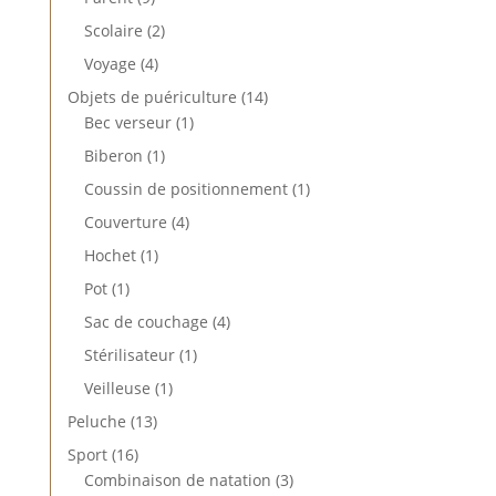
produits
2
Scolaire
2
produits
4
Voyage
4
produits
14
Objets de puériculture
14
1
produits
Bec verseur
1
produit
1
Biberon
1
produit
1
Coussin de positionnement
1
produit
4
Couverture
4
produits
1
Hochet
1
produit
1
Pot
1
produit
4
Sac de couchage
4
produits
1
Stérilisateur
1
produit
1
Veilleuse
1
produit
13
Peluche
13
produits
16
Sport
16
produits
3
Combinaison de natation
3