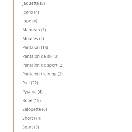
produits
8
Jaquette
8
produits
4
Jeans
4
produits
4
Jupe
4
produits
1
Manteau
1
produit
2
Moufles
2
produits
16
Pantalon
16
produits
3
Pantalon de ski
3
produits
2
Pantalon de sport
2
produits
2
Pantalon training
2
produits
22
Pull
22
produits
4
Pyjama
4
produits
15
Robe
15
produits
6
Salopette
6
produits
14
Short
14
produits
5
Sport
5