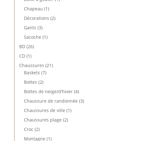
produit
1
Chapeau
1
produit
2
Décorations
2
produits
3
Gants
3
produits
1
Sacoche
1
produit
26
BD
26
produits
1
CD
1
produit
21
Chaussures
21
7
produits
Baskets
7
produits
2
Bottes
2
produits
4
Bottes de neige/d'hiver
4
produits
3
Chaussure de randonnée
3
produits
1
Chaussures de ville
1
produit
2
Chaussures plage
2
produits
2
Croc
2
produits
1
Montagne
1