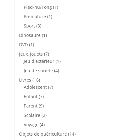
produit
1
Pied-nu/Tong
1
produit
1
Prématuré
1
produit
3
Sport
3
produits
1
Dinosaure
1
produit
1
DVD
1
produit
7
Jeux, Jouets
7
produits
1
Jeu d'extérieur
1
produit
4
Jeu de société
4
produits
16
Livres
16
produits
7
Adolescent
7
produits
7
Enfant
7
produits
9
Parent
9
produits
2
Scolaire
2
produits
4
Voyage
4
produits
14
Objets de puériculture
14