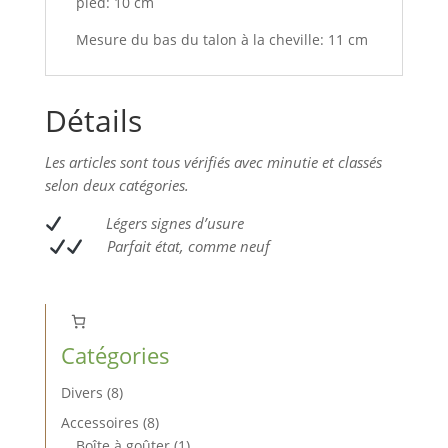
pied: 10 cm
Mesure du bas du talon à la cheville: 11 cm
Détails
Les articles sont tous vérifiés avec minutie et classés
selon deux catégories.
L
égers signes d’usure
Parfait état, comme neuf
Catégories
8
Divers
8
produits
8
Accessoires
8
produits
1
Boîte à goûter
1