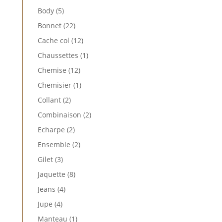
produit
5
Body
5
produits
22
Bonnet
22
produits
12
Cache col
12
produits
1
Chaussettes
1
produit
12
Chemise
12
produits
1
Chemisier
1
produit
2
Collant
2
produits
2
Combinaison
2
produits
2
Echarpe
2
produits
2
Ensemble
2
produits
3
Gilet
3
produits
8
Jaquette
8
produits
4
Jeans
4
produits
4
Jupe
4
produits
1
Manteau
1