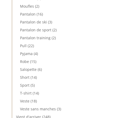
produit
2
Moufles
2
produits
16
Pantalon
16
produits
3
Pantalon de ski
3
produits
2
Pantalon de sport
2
produits
2
Pantalon training
2
produits
22
Pull
22
produits
4
Pyjama
4
produits
15
Robe
15
produits
6
Salopette
6
produits
14
Short
14
produits
5
Sport
5
produits
14
T-shirt
14
produits
18
Veste
18
produits
3
Veste sans manches
3
produits
248
Vient d'arriver
248