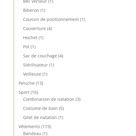
1
produits
Bec verseur
1
produit
1
Biberon
1
produit
1
Coussin de positionnement
1
produit
4
Couverture
4
produits
1
Hochet
1
produit
1
Pot
1
produit
4
Sac de couchage
4
produits
1
Stérilisateur
1
produit
1
Veilleuse
1
produit
13
Peluche
13
produits
16
Sport
16
produits
3
Combinaison de natation
3
produits
5
Costume de bain
5
produits
1
Gilet de natation
1
produit
173
Vêtements
173
1
produits
Bandeau
1