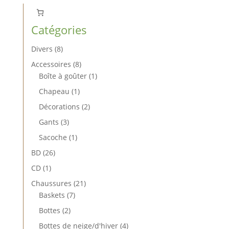
Catégories
8
Divers
8
produits
8
Accessoires
8
produits
1
Boîte à goûter
1
produit
1
Chapeau
1
produit
2
Décorations
2
produits
3
Gants
3
produits
1
Sacoche
1
produit
26
BD
26
produits
1
CD
1
produit
21
Chaussures
21
7
produits
Baskets
7
produits
2
Bottes
2
produits
4
Bottes de neige/d'hiver
4