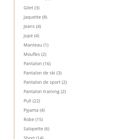
produits
3
Gilet
3
produits
8
Jaquette
8
produits
4
Jeans
4
produits
4
Jupe
4
produits
1
Manteau
1
produit
2
Moufles
2
produits
16
Pantalon
16
produits
3
Pantalon de ski
3
produits
2
Pantalon de sport
2
produits
2
Pantalon training
2
produits
22
Pull
22
produits
4
Pyjama
4
produits
15
Robe
15
produits
6
Salopette
6
produits
14
Short
14