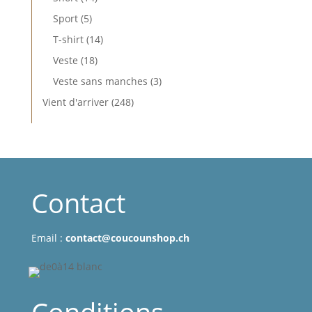
produits
5
Sport
5
produits
14
T-shirt
14
produits
18
Veste
18
produits
3
Veste sans manches
3
produits
248
Vient d'arriver
248
produits
Contact
Email :
contact@coucounshop.ch