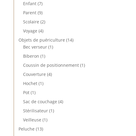
produits
7
Enfant
7
produits
9
Parent
9
produits
2
Scolaire
2
produits
4
Voyage
4
produits
14
Objets de puériculture
14
1
produits
Bec verseur
1
produit
1
Biberon
1
produit
1
Coussin de positionnement
1
produit
4
Couverture
4
produits
1
Hochet
1
produit
1
Pot
1
produit
4
Sac de couchage
4
produits
1
Stérilisateur
1
produit
1
Veilleuse
1
produit
13
Peluche
13
produits