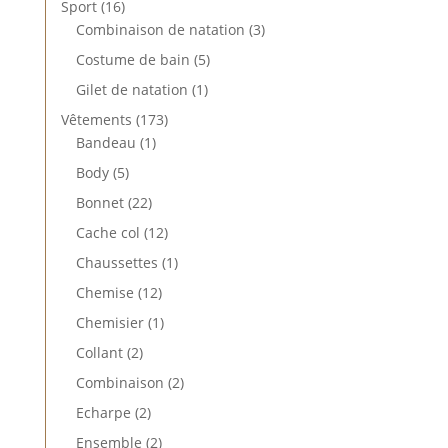
16
Sport
16
produits
3
Combinaison de natation
3
produits
5
Costume de bain
5
produits
1
Gilet de natation
1
produit
173
Vêtements
173
1
produits
Bandeau
1
produit
5
Body
5
produits
22
Bonnet
22
produits
12
Cache col
12
produits
1
Chaussettes
1
produit
12
Chemise
12
produits
1
Chemisier
1
produit
2
Collant
2
produits
2
Combinaison
2
produits
2
Echarpe
2
produits
2
Ensemble
2