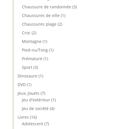
produits
3
Chaussure de randonnée
3
produits
1
Chaussures de ville
1
produit
2
Chaussures plage
2
produits
2
Croc
2
produits
1
Montagne
1
produit
1
Pied-nu/Tong
1
produit
1
Prématuré
1
produit
3
Sport
3
produits
1
Dinosaure
1
produit
1
DVD
1
produit
7
Jeux, Jouets
7
produits
1
Jeu d'extérieur
1
produit
4
Jeu de société
4
produits
16
Livres
16
produits
7
Adolescent
7