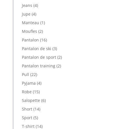
produits
4
Jeans
4
produits
4
Jupe
4
produits
1
Manteau
1
produit
2
Moufles
2
produits
16
Pantalon
16
produits
3
Pantalon de ski
3
produits
2
Pantalon de sport
2
produits
2
Pantalon training
2
produits
22
Pull
22
produits
4
Pyjama
4
produits
15
Robe
15
produits
6
Salopette
6
produits
14
Short
14
produits
5
Sport
5
produits
14
T-shirt
14