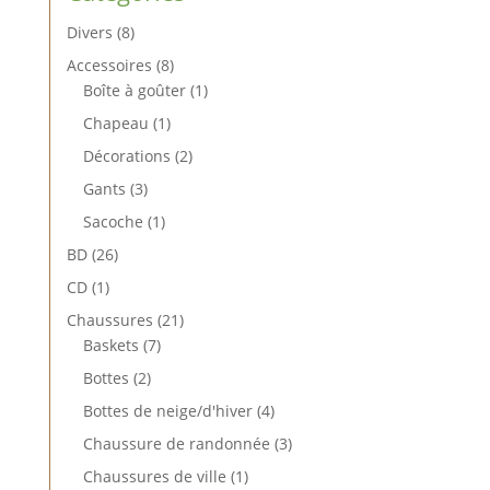
8
Divers
8
produits
8
Accessoires
8
produits
1
Boîte à goûter
1
produit
1
Chapeau
1
produit
2
Décorations
2
produits
3
Gants
3
produits
1
Sacoche
1
produit
26
BD
26
produits
1
CD
1
produit
21
Chaussures
21
7
produits
Baskets
7
produits
2
Bottes
2
produits
4
Bottes de neige/d'hiver
4
produits
3
Chaussure de randonnée
3
produits
1
Chaussures de ville
1