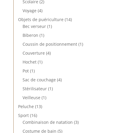
2
Scolaire
2
produits
4
Voyage
4
produits
14
Objets de puériculture
14
1
produits
Bec verseur
1
produit
1
Biberon
1
produit
1
Coussin de positionnement
1
produit
4
Couverture
4
produits
1
Hochet
1
produit
1
Pot
1
produit
4
Sac de couchage
4
produits
1
Stérilisateur
1
produit
1
Veilleuse
1
produit
13
Peluche
13
produits
16
Sport
16
produits
3
Combinaison de natation
3
produits
5
Costume de bain
5