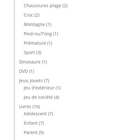
produit
2
Chaussures plage
2
produits
2
Croc
2
produits
1
Montagne
1
produit
1
Pied-nu/Tong
1
produit
1
Prématuré
1
produit
3
Sport
3
produits
1
Dinosaure
1
produit
1
DVD
1
produit
7
Jeux, Jouets
7
produits
1
Jeu d'extérieur
1
produit
4
Jeu de société
4
produits
16
Livres
16
produits
7
Adolescent
7
produits
7
Enfant
7
produits
9
Parent
9
produits