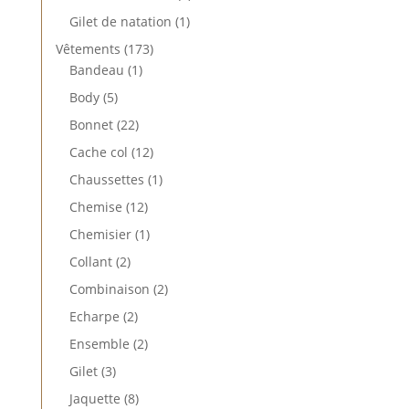
produits
1
Gilet de natation
1
produit
173
Vêtements
173
1
produits
Bandeau
1
produit
5
Body
5
produits
22
Bonnet
22
produits
12
Cache col
12
produits
1
Chaussettes
1
produit
12
Chemise
12
produits
1
Chemisier
1
produit
2
Collant
2
produits
2
Combinaison
2
produits
2
Echarpe
2
produits
2
Ensemble
2
produits
3
Gilet
3
produits
8
Jaquette
8