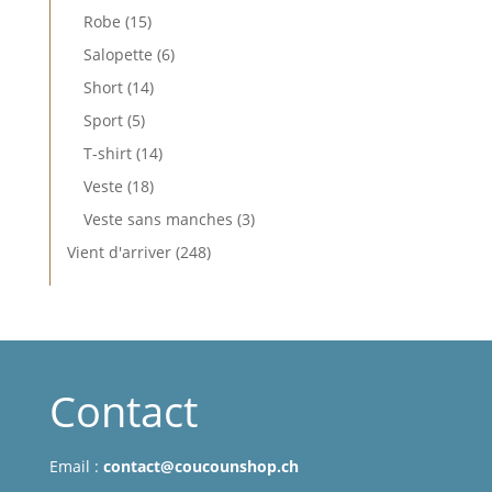
produits
15
Robe
15
produits
6
Salopette
6
produits
14
Short
14
produits
5
Sport
5
produits
14
T-shirt
14
produits
18
Veste
18
produits
3
Veste sans manches
3
produits
248
Vient d'arriver
248
produits
Contact
Email :
contact@coucounshop.ch