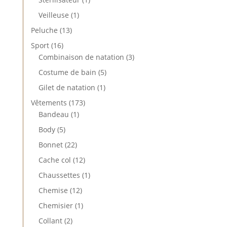
produit
1
Veilleuse
1
produit
13
Peluche
13
produits
16
Sport
16
produits
3
Combinaison de natation
3
produits
5
Costume de bain
5
produits
1
Gilet de natation
1
produit
173
Vêtements
173
1
produits
Bandeau
1
produit
5
Body
5
produits
22
Bonnet
22
produits
12
Cache col
12
produits
1
Chaussettes
1
produit
12
Chemise
12
produits
1
Chemisier
1
produit
2
Collant
2