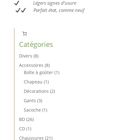
L
égers signes d’usure
Parfait état, comme neuf
Catégories
8
Divers
8
produits
8
Accessoires
8
produits
1
Boîte à goûter
1
produit
1
Chapeau
1
produit
2
Décorations
2
produits
3
Gants
3
produits
1
Sacoche
1
produit
26
BD
26
produits
1
CD
1
produit
21
Chaussures
21