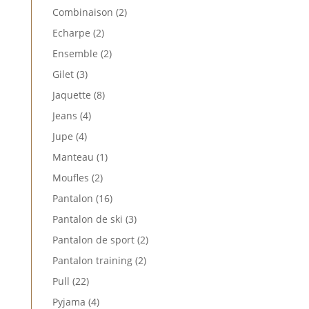
produits
2
Combinaison
2
produits
2
Echarpe
2
produits
2
Ensemble
2
produits
3
Gilet
3
produits
8
Jaquette
8
produits
4
Jeans
4
produits
4
Jupe
4
produits
1
Manteau
1
produit
2
Moufles
2
produits
16
Pantalon
16
produits
3
Pantalon de ski
3
produits
2
Pantalon de sport
2
produits
2
Pantalon training
2
produits
22
Pull
22
produits
4
Pyjama
4