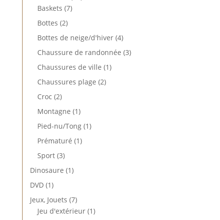
7
produits
Baskets
7
produits
2
Bottes
2
produits
4
Bottes de neige/d'hiver
4
produits
3
Chaussure de randonnée
3
produits
1
Chaussures de ville
1
produit
2
Chaussures plage
2
produits
2
Croc
2
produits
1
Montagne
1
produit
1
Pied-nu/Tong
1
produit
1
Prématuré
1
produit
3
Sport
3
produits
1
Dinosaure
1
produit
1
DVD
1
produit
7
Jeux, Jouets
7
produits
1
Jeu d'extérieur
1