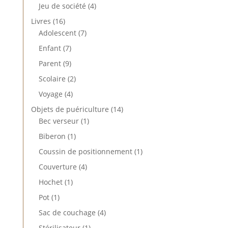
produit
4
Jeu de société
4
produits
16
Livres
16
produits
7
Adolescent
7
produits
7
Enfant
7
produits
9
Parent
9
produits
2
Scolaire
2
produits
4
Voyage
4
produits
14
Objets de puériculture
14
1
produits
Bec verseur
1
produit
1
Biberon
1
produit
1
Coussin de positionnement
1
produit
4
Couverture
4
produits
1
Hochet
1
produit
1
Pot
1
produit
4
Sac de couchage
4
produits
1
Stérilisateur
1